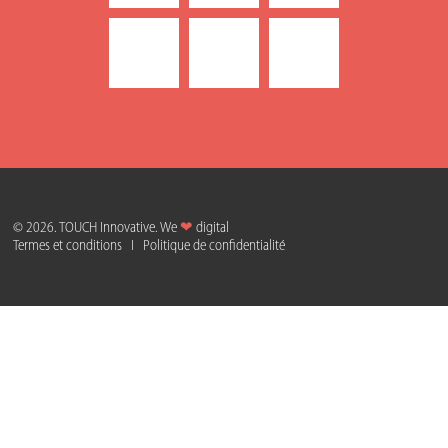
© 2026. TOUCH Innovative. We
❤
digital
Termes et conditions
I
Politique de confidentialité