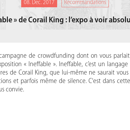
08. Dec. 2017
Recommandations
able » de Corail King : l’expo à voir abso
 campagne de crowdfunding dont on vous parlai
xposition « Ineffable ». Ineffable, c’est un langa
res de Corail King, que lui-même ne saurait vous 
otions et parfois même de silence. C'est dans cet
us convie.