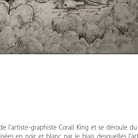
 de l’artiste-graphiste Corail King et se déroule d
lisées en noir et blanc par le biais desquelles l’