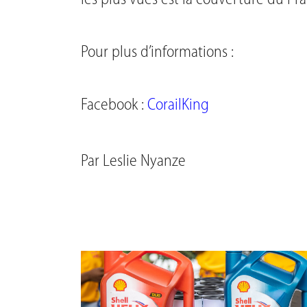
les plus vues est la couverture du P
Pour plus d’informations :
Facebook :
CorailKing
Par
Leslie Nyanze