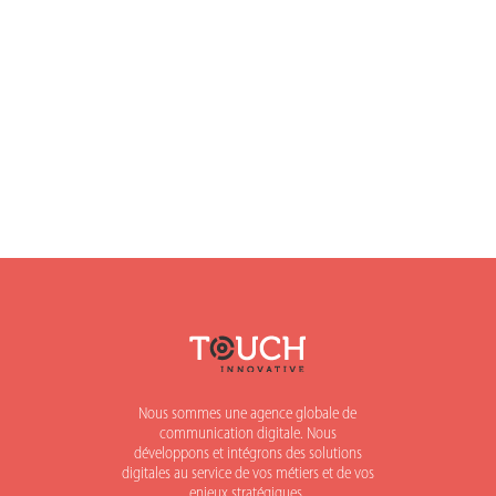
Nous sommes une agence globale de
communication digitale. Nous
développons et intégrons des solutions
digitales au service de vos métiers et de vos
enjeux stratégiques.