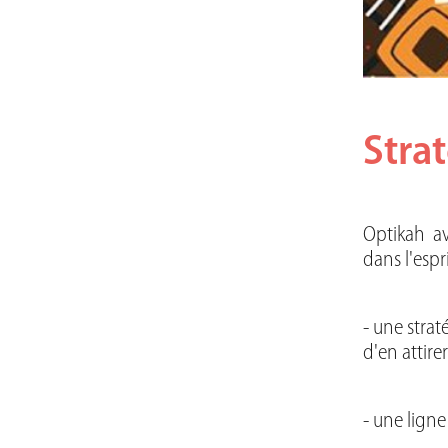
Strat
Optikah
av
dans l'espr
- une stra
d'en attire
- une ligne